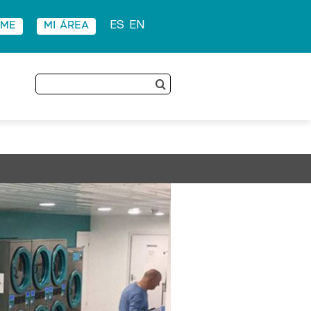
RME
MI ÁREA
ES
EN
Buscar: