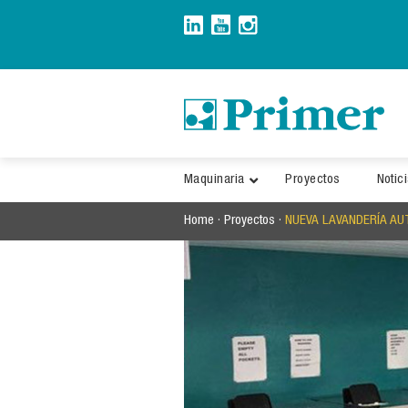
Saltar
al
contenido
Maquinaria
Proyectos
Notic
Home
·
Proyectos
·
NUEVA LAVANDERÍA AUT