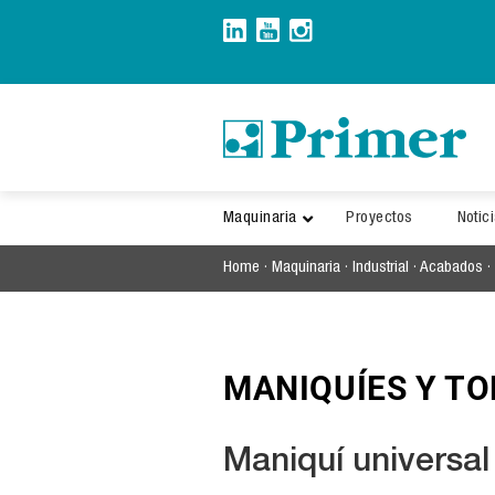
Saltar
al
contenido
Maquinaria
Proyectos
Notic
Home
·
Maquinaria
·
Industrial
·
Acabados
·
MANIQUÍES Y T
Maniquí universal