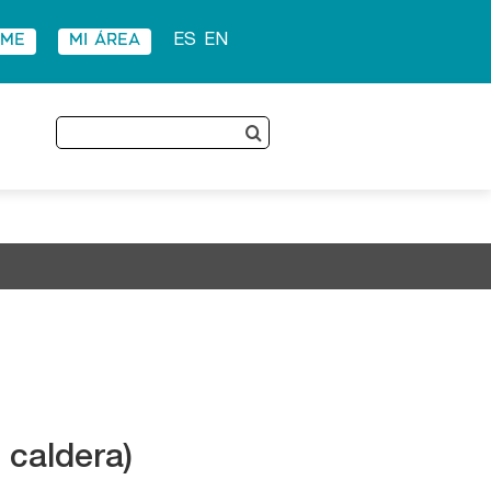
RME
MI ÁREA
ES
EN
Buscar:
 caldera)