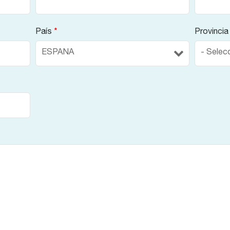
País
*
Provinci