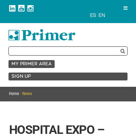
Skip
to
content
ES
EN
Search
for:
MY PRIMER AREA
SIGN UP
Home ·
News
HOSPITAL EXPO –