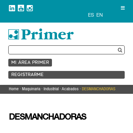
Saltar
al
contenido
ES
EN
Buscar:
MI ÁREA PRIMER
REGISTRARME
Home
·
Maquinaria
·
Industrial
·
Acabados
·
DESMANCHADORAS
DESMANCHADORAS