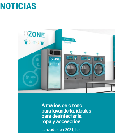
NOTICIAS
Armarios de ozono
para lavandería: ideales
para desinfectar la
ropa y accesorios
Lanzados en 2021, los